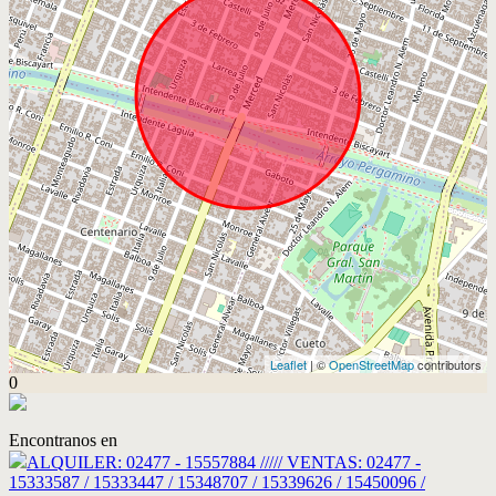
Leaflet
| ©
OpenStreetMap
contributors
0
Encontranos en
ALQUILER: 02477 - 15557884 ///// VENTAS: 02477 -
15333587 / 15333447 / 15348707 / 15339626 / 15450096 /