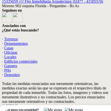
15335659 ///// Fijo Inmobiliaria Arquitectura: 02477 - 415055/56
Moreno 902 esquina Florida - Pergamino - Bs As
Seguinos en
Asociados con
¿Qué estás buscando?
·
Terrenos
·
Departamentos
·
Casas
·
Oficinas
·
Locales
·
Edificios comerciales
·
Garages
·
PHs
·
Depositos
Todas las medidas enunciadas son meramente orientativas, las
medidas exactas serán las que se expresen en el respectivo título de
propiedad de cada inmueble. Todas las fotos, imagenes y videos son
meramente ilustrativos y no contractuales. Los precios enunciados
son meramente orientativos y no contractuales.
© 2026 Concepto.
,
¿te gusta esta propiedad?
Software Inmobiliario - Tokko Broker