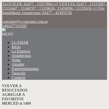
ALQUILER: 02477 - 15557884 ///// VENTAS: 02477 - 15333587 /
15333447 / 15348707 / 15339626 / 15450096 / 15335659 ///// Fijo
Inmobiliaria Arquitectura: 02477 - 415055/56
|
concepto@e-concepto.com.ar
5492477333587
MENÚ
LLAMAR
Inicio
La Empresa
Arquitectura
Venta
Alquiler
Emprendimientos
Tasación
Contacto
VOLVER A
RESULTADOS
AGREGAR A
FAVORITOS
MERCED al 1400
VENTA