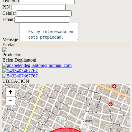
Teléfono
PIN
Celular
Email
Mensaje
Enviar
Productor
Belen Degliantoni
anabelendegliantoni@hotmail.com
5493407467767
5493407467767
UBICACIÓN
+
−