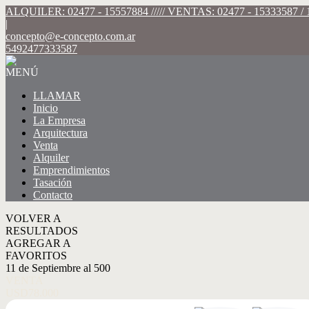
ALQUILER: 02477 - 15557884 ///// VENTAS: 02477 - 15333587 / 1533
|
concepto@e-concepto.com.ar
5492477333587
MENÚ
LLAMAR
Inicio
La Empresa
Arquitectura
Venta
Alquiler
Emprendimientos
Tasación
Contacto
VOLVER A
RESULTADOS
AGREGAR A
FAVORITOS
11 de Septiembre al 500
VENTA
USD78.000