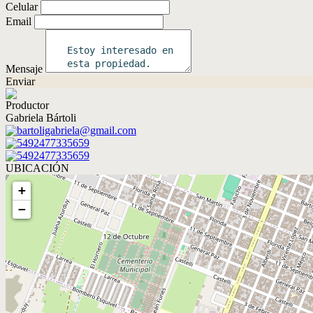
Celular
Email
Mensaje
Enviar
Productor
Gabriela Bártoli
bartoligabriela@gmail.com
5492477335659
5492477335659
UBICACIÓN
+
−