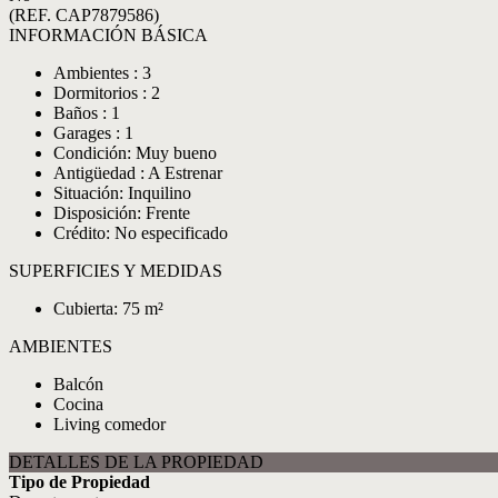
(REF. CAP7879586)
INFORMACIÓN BÁSICA
Ambientes : 3
Dormitorios : 2
Baños : 1
Garages : 1
Condición: Muy bueno
Antigüedad : A Estrenar
Situación: Inquilino
Disposición: Frente
Crédito: No especificado
SUPERFICIES Y MEDIDAS
Cubierta: 75 m²
AMBIENTES
Balcón
Cocina
Living comedor
DETALLES DE LA PROPIEDAD
Tipo de Propiedad