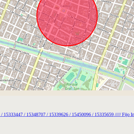
333447 / 15348707 / 15339626 / 15450096 / 15335659 ///// Fijo Inm