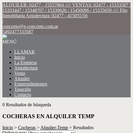
ALQUILER: 02477 - 15557884 ///// VENTAS: 02477 - 15333587 /
15333447 / 15348707 / 15339626 / 15450096 / 15335659 ///// Fijo
Inmobiliaria Arquitectura: 02477 - 415055/56
|
concepto@e-concepto.com.ar
5492477333587
MENÚ
LLAMAR
Inicio
La Empresa
Arquitectura
Venta
Alquiler
Emprendimientos
Tasación
Contacto
0 Resultados de búsqueda
COCHERAS EN ALQUILER TEMP
Inicio
>
Cocheras
>
Alquiler-Temp
> Resultados
Ordenar por