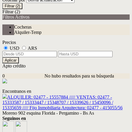
Filtrar
(2)
Filtrar
(2)
Filtros Activos
Cocheras
Alquiler-Temp
Precios
USD
ARS
Aplicar
Apto crédito
0
No hubo resultados para su búsqueda
Encontranos en
ALQUILER: 02477 - 15557884 ///// VENTAS: 02477 -
15333587 / 15333447 / 15348707 / 15339626 / 15450096 /
15335659 ///// Fijo Inmobiliaria Arquitectura: 02477 - 415055/56
Moreno 902 esquina Florida - Pergamino - Bs As
Seguinos en